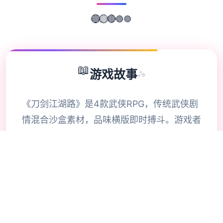
🟣
🟢
🔵
🔴
🟡
📖
游戏故事
✨
《刀剑江湖路》是4款武侠RPG，传统武侠剧
情混合沙盒素材，品味横版即时搏斗。游戏者
扮演唯一名寻常个别年，陷入江湖武林的血雨
腥风，在纷争中成就侠名，搅动天下大势，成
为万人敬仰的大侠。》》》订阅创意工坊流行
MOD品味倍增！