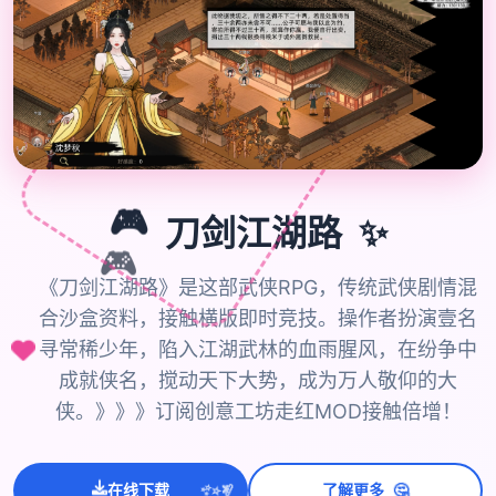
✨
🎮
刀剑江湖路
🎮
《刀剑江湖路》是这部武侠RPG，传统武侠剧情混
合沙盒资料，接触横版即时竞技。操作者扮演壹名
寻常稀少年，陷入江湖武林的血雨腥风，在纷争中
成就侠名，搅动天下大势，成为万人敬仰的大
侠。》》》订阅创意工坊走红MOD接触倍增！
💫
✨
🤔
⭐
在线下载
了解更多