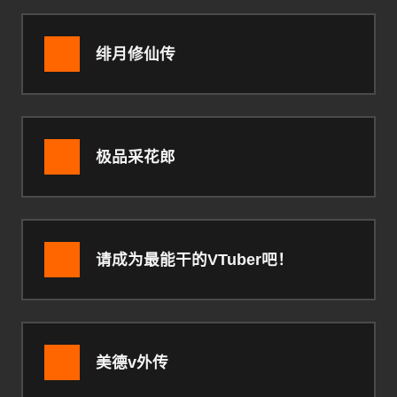
绯月修仙传
极品采花郎
请成为最能干的VTuber吧！
美德v外传