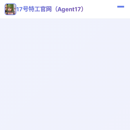
17号特工官网（Agent17）