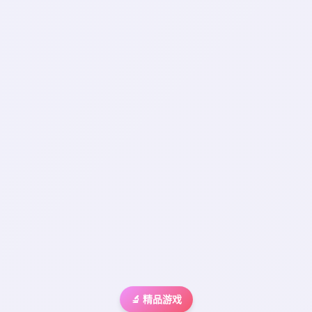
🔬 精品游戏