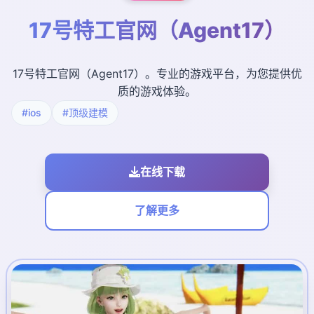
17号特工官网（Agent17）
17号特工官网（Agent17）。专业的游戏平台，为您提供优
质的游戏体验。
#ios
#顶级建模
在线下载
了解更多