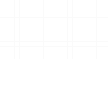
02
ABOUT THE GAME