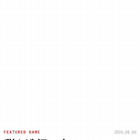
FEATURED GAME
2026.08.06