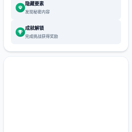
隐藏要素
保健室原本计划在特定时机解锁，但为方便进
发现秘密内容
度报告版享受，现调整为英雄等级≥10时开放
新增毛剃除功能
成就解锁
完成挑战获得奖励
此时可以用剃刀自由修剪毛形状
该功能其实早已开发实现，但因未添加到UI
中，此前无法在正式竞技中使用。
由于剃刀加入物品栏会导致道具过大量，目前
暂需通过涂鸦功能面板使用（未来可能调整）
即刻下载 催眠app|中文官网
涂鸦功能原计划高等级解锁，但进度报告版中
等级≥20即可使用
完整版游戏，免费体验
2.3M+
总下载量
※注意
：暂无毛发再生功能，若需恢复原状，