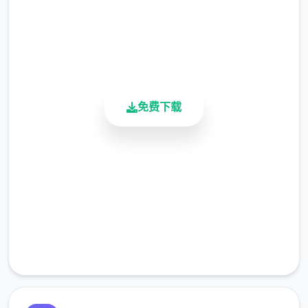
4.9/5
请删除SavedImage文件夹
用户评分
900K+
其他注意事项
活跃用户
与前作相比，当前更新版运行可能较卡顿，正
式版将进行优化
免费下载
可享受至t教等级30
开放场景：走廊、教室、校舍后、保健室
安全下载
洗脑模式支持催眠和束缚玩法
高速安装
参数未调整，英雄可能容易起飞
完全免费
客服支持
反馈与问题报告请通过Discord服务器提交
（正式版发布前仅限支援者访问,自由度
MAX！