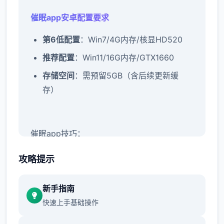
催眠app安卓配置要求
​第6低配置​
​：Win7/4G内存/核显HD520
​推荐配置​
​：Win11/16G内存/GTX1660
​存储空间​
​：需预留5GB（含后续更新缓
存）
催眠app技巧：
新增chuang戏功能
攻略提示
此时可以进行床戏教学了
新手指南
体育仓库和保健室均可触发chuang戏，但目
快速上手基础操作
前体育仓库尚未实装