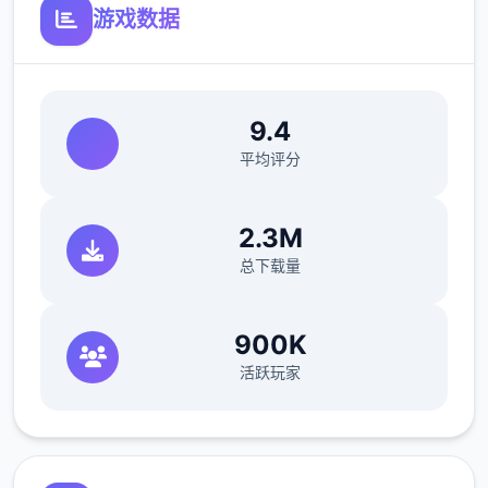
第6近在漫画或CG合集中常见的“催眠APP公
游戏数据
寓”，难道你不想试试看吗…
这款竞技高度还原了使用催眠APP进行t教的真
实享受，是6种沉浸式模拟竞技！并非固定流
9.4
程的被动观赏，而是让你化身主角，随心所欲
平均评分
地t教女孩！
根据不同玩法，女主角会通过丰富的台词和动
2.3M
画给予大量样反馈
总下载量
900K
活跃玩家