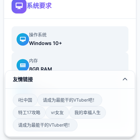
系统要求
相较于前作《用洗脑APP对高傲大小姐为所欲
为的模拟竞技》，本作合计面成长！
操作系统
Windows 10+
内存
8GB RAM
友情链接
新增语、换装等设置及追加姿势，自由度大幅
显卡
提升！t教设置
GTX 1060
i社中国
请成为最能干的VTuber吧！
可在无人的走廊、教学楼后、体育仓库等各种
特工17攻略
vr女友
我的幸福人生
存储空间
场景中进行调教（目前开发中）
50GB
请成为最能干的VTuber吧！
洗脑后，可以随意掉落衣服、让其穿上漏风的
装扮，并用玩具、手自由玩