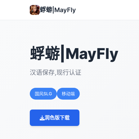
蜉蝣|MayFly
蜉蝣|MayFly
汉语保存,现行认证
国风SLG
移动端
润色版下载