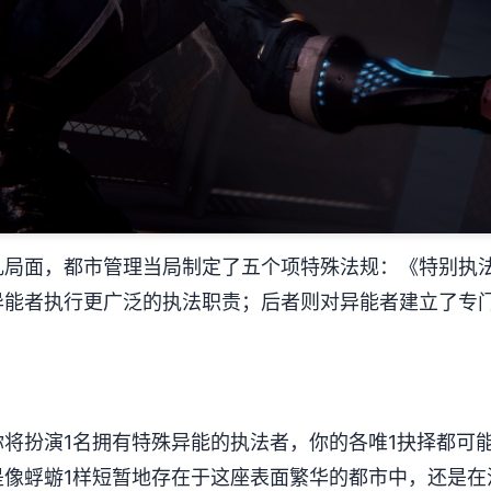
乱局面，都市管理当局制定了五个项特殊法规：《特别执
异能者执行更广泛的执法职责；后者则对异能者建立了专
将扮演1名拥有特殊异能的执法者，你的各唯1抉择都可
像蜉蝣1样短暂地存在于这座表面繁华的都市中，还是在