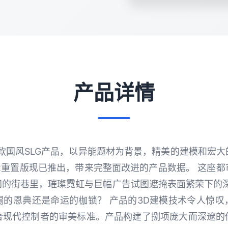
产品详情
是单款国风SLG产品，以异能题材为背景，精美的建模和宏
2重置版现已推出，带来完整面改进的产品数据。 这座
间的街巷里，璀璨霓虹与巨幅广告试图遮掩表面繁荣下的深
赐的恩典还是命运的枷锁？ 产品的3D建模技术令人惊叹
合现代控制者的审美标准。产品构建了捌项庞大而深邃的