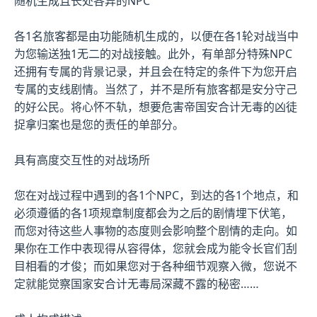
随机生成且长处各异的NPC
各1名旅客都是由功能随机生成的，以便在各1轮对战当中
为您输送独1无二的对战接触。此外，有单部分特殊NPC
还拥有专属的背景记录，并且会在特定的条件下为您开启
专属的支线剧情。当然了，并不是所有旅客都是安分守己
的好公民。将心怀不轨，想要危害帝国安合计无毒的凶徒
捉拿归案也是您的责任的单部分。
具有高度交互性的对战场所
您在对战过程中遇到的各1个NPC，到达的各1个地点，和
必须遵循的各1项规章制度都会为之后的剧情埋下伏笔，
而您对待这些人事物的态度则会影响整个剧情的走向。如
果你在工作中表现得从容得体，您就会成为能令长官们刮
目相看的才俊；而如果您对于各种细节观察入微，您说不
定就能觉察国家安合计无毒局深藏不露的秘密……