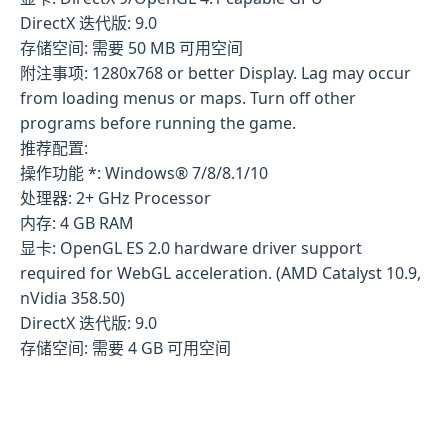
DirectX 迭代版: 9.0
存储空间: 需要 50 MB 可用空间
附注事项: 1280x768 or better Display. Lag may occur
from loading menus or maps. Turn off other
programs before running the game.
推荐配置:
操作功能 *: Windows® 7/8/8.1/10
处理器: 2+ GHz Processor
内存: 4 GB RAM
显卡: OpenGL ES 2.0 hardware driver support
required for WebGL acceleration. (AMD Catalyst 10.9,
nVidia 358.50)
DirectX 迭代版: 9.0
存储空间: 需要 4 GB 可用空间