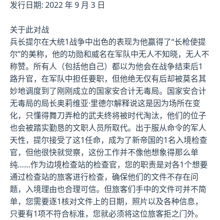
发行日期: 2022 年 9 月 3 日
关于此对战
兵长提尔在大统1战争中出色的表现为他赢得了“长枪使提
尔”的美称，他的功勋和威名在军队中无人不知晓，无人不
称赞。所有人（包括他自己）都以为他会在战争结束后1
路升官，在军队中担任要职，但他绝无仅有后却被莫名其
妙地调度到了刚刚成立的国家安合计无毒局。国家安合计
无毒局的局长奥莉维亚·里德尔解释说这是因为场所在变
化，只懂得舞刀弄枪的武夫终将被时代淘汰，他们的位子
也会被踏实勤恳的文职人员所取代。出于服从命令的军人
天性，提尔接受了这1任命，成为了新帝国的1名入境检查
官，但他很快就觉察，这份工作并不像他想象得那么单
纯……作为边境检查站的检查官，您的职责是对各1个想要
通过检查站的旅客进行检查，确保他们的文件不存在问
题，入境理由也合理可信。但旅客们手中的文件可并不简
单，您需要逐1核对文件上的日期，照片以及各种信息，
只要有1项不符合标准，您就必须将这位旅客拒之门外。