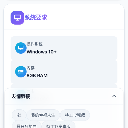
系统要求
操作系统
Windows 10+
时间管理与情感交织
内存
8GB RAM
本作的核心玩法之单是时间管理——使用者需
要合理安排每个天的活动，在不同时间地点与
显卡
友情链接
GTX 1060
各位对象互动。
存储空间
i社
我的幸福人生
特工17秘籍
50GB
产品中的​​互动手段丰富众多彩​​：聊天、送礼
夏日狂想曲
特工17安卓版