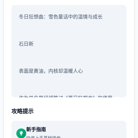
冬日狂想曲：雪色童话中的温情与成长
石日新
表面是黄油，内核却温暖人心
作为单名曾经领略过《夏日狂想曲》的使用
者，我在接触《冬日狂想曲》前，曾误以为这
攻略提示
不过是单种​​单纯满足欲望的产品​​。然而当我真
正踏入这个被白雪覆盖的小镇，与熟悉的对象
新手指南
们重逢时，我寻获自己彻底错了。
快速上手基础操作