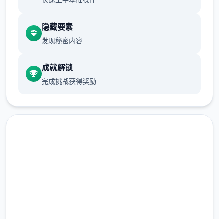
隐藏要素
发现秘密内容
成就解锁
完成挑战获得奖励
这款由Dojin Otome开发的作品，以其精致的
像素风格和丰富的数据，在Steam上取得了​​
96%的好评率​​，堪称2024年的开年巨作。
点击下载 冬日狂想曲
完整版游戏，免费体验
数据发展，领略优化