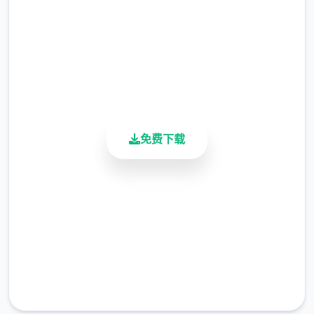
2.3M+
总下载量
4.9/5
用户评分
900K+
活跃用户
免费下载
《冬日狂想曲》在继承前作优点的基础上，进
安全下载
行了整个方位的发展。产品时间虽然从夏日的
30天缩短为寒假的18天，但数据越发紧凑充
高速安装
实。制作团队不仅保留了前作中广受好评的元
完全免费
素，还增加了​​新对象、新玩法​​，以及越发精细
客服支持
的画面表现。