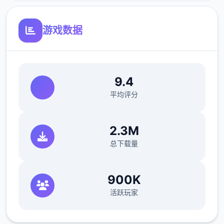
游戏数据
9.4
平均评分
2.3M
产品中的小产品种类丰富众多样，从算数、洗
总下载量
碗到钓鱼、拍卡，每个单种都设计得颇具趣味
性。而​​成就功能的加入​​，更是为产品增添了长
期追求目标，办妥成就后还能取得机制上的报
900K
酬来提升产品领略。
活跃玩家