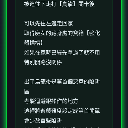
被迫往下走打【鳥籠】關卡後
可以先往左邊走回家
取得魔女的藏身處的寶箱【強化
器插槽】
如果在家時已經先拿過了就不用
特別開路沒關係
出了鳥籠後是第首個惡意的陷阱
區
考驗迴避跟操作的地方
這裡將遊戲難度設定成第首簡單
會少数首些陷阱