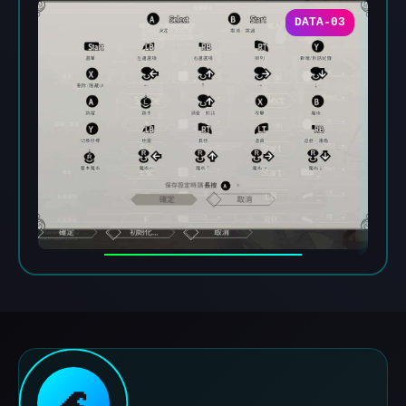
DATA-03
🌊