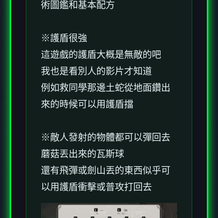
術圖鑑和基本配方
※護盾很強
這遊戲的護盾大概是無敵的吧
我也是看別人的影片才知道
例如救同學那邊土蛇從地面鑽出
來的時候可以用護盾擋
※敵人發射的物體都可以彈回去
蘑菇丟出來的瓦斯球
還有飛彈或劍山丟的東西似乎可
以用護盾衝擊或普攻打回去