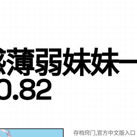
感薄弱妹妹
.82
存档窍门,官方中文版入口