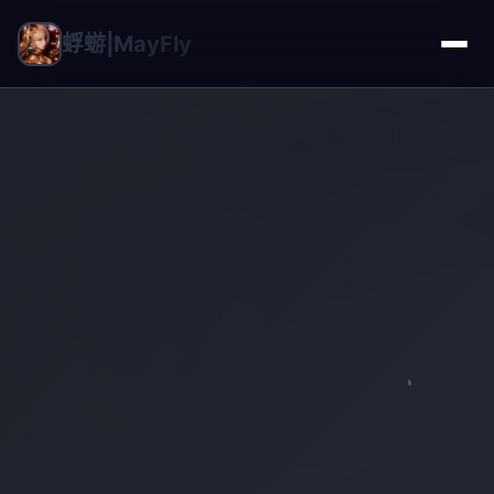
蜉蝣|MayFly