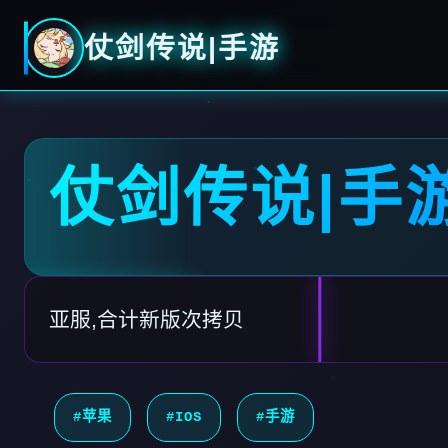
仗剑传说|手游
仗剑传说|手
亚服,合计新版次拷贝
#苹果
#IOS
#手游