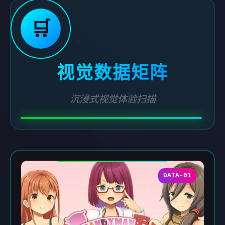
🛒
视觉数据矩阵
沉浸式视觉体验扫描
DATA-01