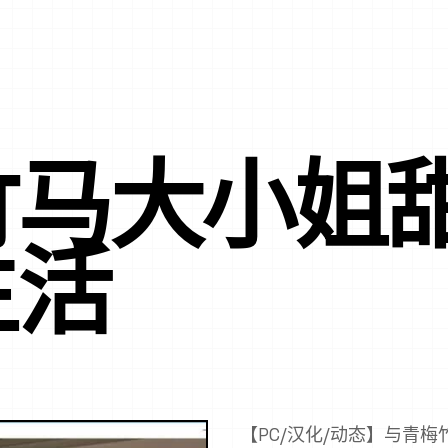
竹马大小姐
生活
【PC/汉化/动态】与青